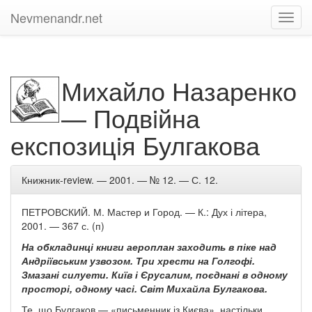
Nevmenandr.net
Toggl
navig
Михайло Назаренко
— Подвiйна
експозицiя Булгакова
Книжник-review. —
2001. — № 12. — С. 12.
ПЕТРОВСКИЙ. М. Мастер и Город. — К.: Дух і літера,
2001. — 367 с. (п)
На обкладинці книги аероплан заходить в піке над
Андріївським узвозом. Три хрести на Голгофі.
Змазані силуети. Київ і Єрусалим, поєднані в одному
просторі, одному часі. Світ Михайла Булгакова.
Те, що Булгаков — «письменник із Києва», настільки