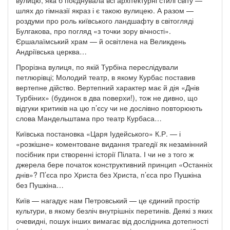
вулицю, яка б поєднувала всі архітектурні стилі світу —
шлях до гімназії якраз і є такою вулицею. А разом —
роздуми про роль київського ландшафту в світогляді
Булгакова, про погляд «з точки зору вічності».
Єршалаїмський храм — й освітлена на Великдень
Андріївська церква…
Прорізна вулиця, по якій Турбіна переслідували
петлюрівці; Молодий театр, в якому Курбас поставив
вертепне дійство. Вертепний характер має й дія «Днів
Турбіних» (будинок в два поверхи!), тож не дивно, що
відгуки критиків на цю п’єсу чи не дослівно повторюють
слова Мандельштама про театр Курбаса…
Київська постановка «Царя Іудейського» К.Р. — і
«розкішне» коментоване видання трагедії як незамінний
посібник при створенні історії Пілата. І чи не з того ж
джерела бере початок конструктивний принцип «Останніх
днів»? П’єса про Христа без Христа, п’єса про Пушкіна
без Пушкіна…
Київ — нагадує нам Петровський — це єдиний простір
культури, в якому безліч внутрішніх перетинів. Деякі з яких
очевидні, пошук інших вимагає від дослідника дотепності