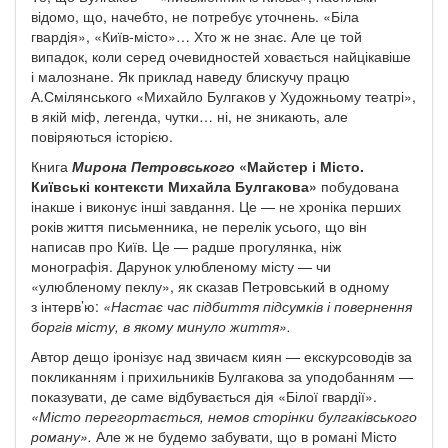
відомо, що, начебто, не потребує уточнень. «Біла
гвардія»,
«Київ-місто»…
Хто ж не знає. Але це той
випадок, коли серед очевидностей ховається найцікавіше
і малознане. Як приклад наведу блискучу працю
А.Смілянського «Михайло Булгаков у Художньому театрі»,
в якій міф, легенда, чутки… ні, не зникають, але
повіряються історією.
Книга
Мирона Петровського
«Майстер і Місто.
Київські контексти Михайла Булгакова»
побудована
інакше і виконує інші завдання. Це — не хроніка перших
років життя письменника, не перелік усього, що він
написав про Київ. Це — радше прогулянка, ніж
монографія. Дарунок улюбленому місту — чи
«улюбленому пеклу», як сказав Петровський в одному
з інтерв’ю:
«Настає час підбиття підсумків і повернення
боргів місту, в якому минуло життя».
Автор дещо іронізує над звичаєм киян — екскурсоводів за
покликанням і прихильників Булгакова за уподобанням —
показувати, де саме відбувається дія «Білої гвардії».
«Місто перегортається, немов сторінки булгаківського
роману».
Але ж не будемо забувати, що в романі Місто