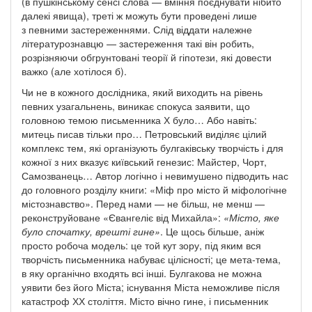
(в пушкінському сенсі слова — вміння поєднувати нібито
далекі явища), треті ж можуть бути проведені лише
з певними застереженнями. Слід віддати належне
літературознавцю — застереження такі він робить,
розрізняючи обгрунтовані теорії й гіпотези, які довести
важко (але хотілося б).
Чи не в кожного дослідника, який виходить на рівень
певних узагальнень, виникає спокуса заявити, що
головною темою письменника Х було… Або навіть:
митець писав тільки про… Петровський виділяє цілий
комплекс тем, які організують булгаківську творчість і для
кожної з них вказує київський генезис: Майстер, Чорт,
Самозванець… Автор логічно і невимушено підводить нас
до головного розділу книги: «Міф про місто й міфологічне
містознавство». Перед нами — не більш, не менш —
реконструйоване «Євангеліє від Михайла»:
«Місто, яке
було спочатку, врешті гине»
. Це щось більше, аніж
просто робоча модель: це той кут зору, під яким вся
творчість письменника набуває цілісності; це
мета-тема,
в яку органічно входять всі інші. Булгакова не можна
уявити без його Міста; існування Міста неможливе після
катастроф ХХ століття. Місто вічно гине, і письменник