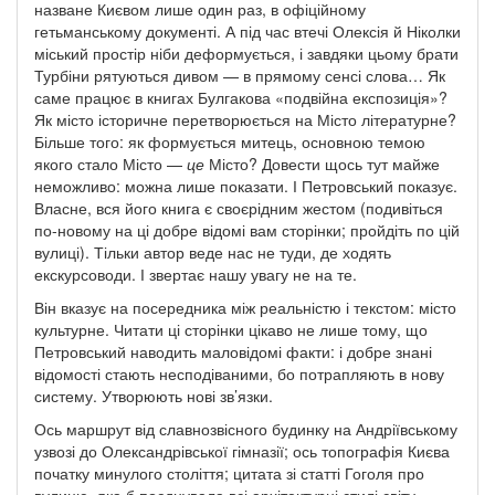
назване Києвом лише один раз, в офіційному
гетьманському документі. А під час втечі Олексія й Ніколки
міський простір ніби деформується, і завдяки цьому брати
Турбіни рятуються дивом — в прямому сенсі слова… Як
саме працює в книгах Булгакова «подвійна експозиція»?
Як місто історичне перетворюється на Місто літературне?
Більше того: як формується митець, основною темою
якого стало Місто —
це
Місто? Довести щось тут майже
неможливо: можна лише показати. І Петровський показує.
Власне, вся його книга є своєрідним жестом (подивіться
по-новому
на ці добре відомі вам сторінки; пройдіть по цій
вулиці). Тільки автор веде нас не туди, де ходять
екскурсоводи. І звертає нашу увагу не на те.
Він вказує на посередника між реальністю і текстом: місто
культурне. Читати ці сторінки цікаво не лише тому, що
Петровський наводить маловідомі факти: і добре знані
відомості стають несподіваними, бо потрапляють в нову
систему. Утворюють нові зв’язки.
Ось маршрут від славнозвісного будинку на Андріївському
узвозі до Олександрівської гімназії; ось топографія Києва
початку минулого століття; цитата зі статті Гоголя про